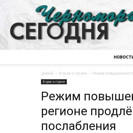
НОВОСТ
Домой
В крае и стране
Режим повышенной го
В крае и стране
Режим повышен
регионе продлё
послабления