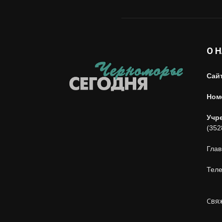
О 
Сай
Ном
Учр
(352
Глав
Теле
Свяж