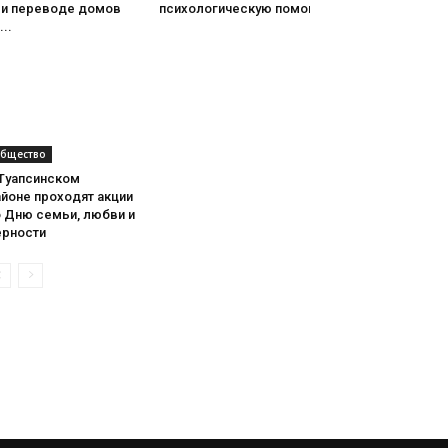
ри переводе домов
психологическую помощь
...
бщество
 Туапсинском
йоне проходят акции
о Дню семьи, любви и
ерности