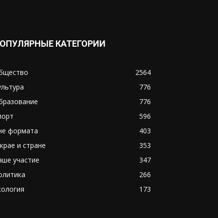
ОПУЛЯРНЫЕ КАТЕГОРИИ
бщество
2564
ультура
776
бразование
776
порт
596
не формата
403
 крае и стране
353
аше участие
347
олитика
266
кология
173