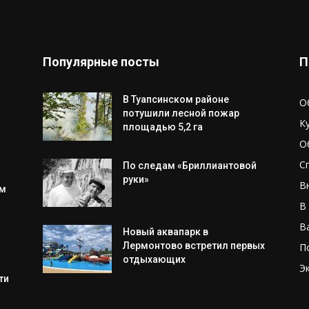
Популярные посты
П
В Туапсинском районе
О
потушили лесной пожар
К
площадью 5,2 га
О
С
По следам «Бриллиантовой
руки»
В
им
В
В
Новый аквапарк в
Лермонтово встретил первых
П
отдыхающих
Э
ти