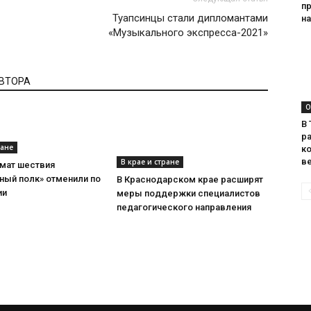
п
Туапсинцы стали дипломантами
на
«Музыкального экспресса-2021»
АВТОРА
О
В
ра
ране
к
в
В крае и стране
мат шествия
ный полк» отменили по
В Краснодарском крае расширят
ии
меры поддержки специалистов
педагогического направления