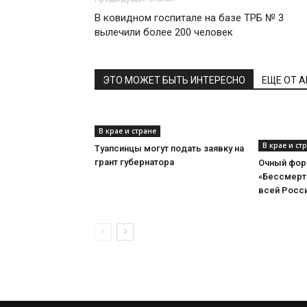
В ковидном госпитале на базе ТРБ № 3
вылечили более 200 человек
ЭТО МОЖЕТ БЫТЬ ИНТЕРЕСНО
ЕЩЕ ОТ 
В крае и стране
В крае и ст
Туапсинцы могут подать заявку на
грант губернатора
Очный фор
«Бессмерт
всей Росс