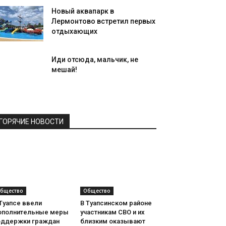
Новый аквапарк в
Лермонтово встретил первых
отдыхающих
Иди отсюда, мальчик, не
мешай!
ГОРЯЧИЕ НОВОСТИ
бщество
Общество
Туапсе ввели
В Туапсинском районе
ополнительные меры
участникам СВО и их
оддержки граждан
близким оказывают