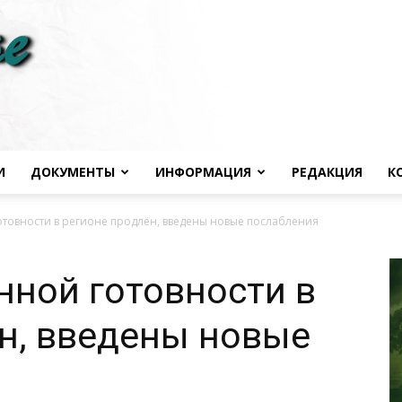
И
ДОКУМЕНТЫ
ИНФОРМАЦИЯ
РЕДАКЦИЯ
К
Черноморье
товности в регионе продлён, введены новые послабления
ной готовности в
н, введены новые
сегодня