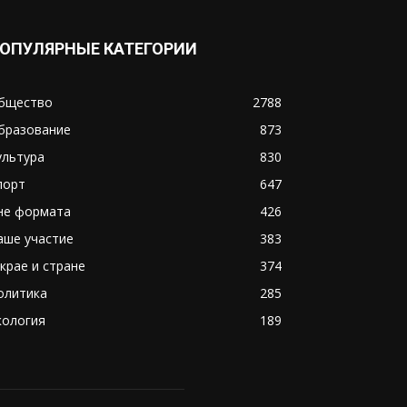
ОПУЛЯРНЫЕ КАТЕГОРИИ
бщество
2788
бразование
873
ультура
830
порт
647
не формата
426
аше участие
383
 крае и стране
374
олитика
285
кология
189