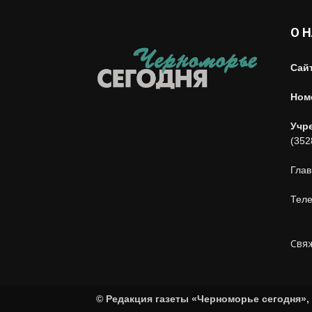
О 
Сай
Ном
Учр
(352
Глав
Теле
Свяж
© Редакция газеты «Черноморье сегодня», 