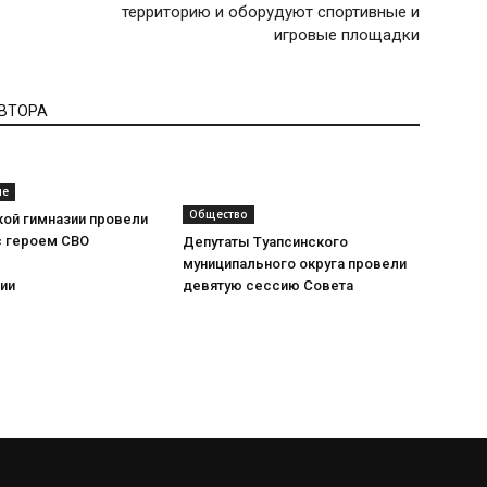
территорию и оборудуют спортивные и
игровые площадки
АВТОРА
ие
Общество
кой гимназии провели
с героем СВО
Депутаты Туапсинского
муниципального округа провели
ии
девятую сессию Совета