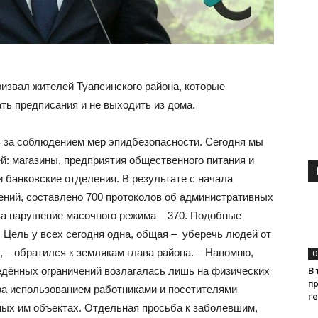
извал жителей Туапсинского района, которые
ть предписания и не выходить из дома.
ь за соблюдением мер эпидбезопасности. Сегодня мы
й: магазины, предприятия общественного питания и
и банковские отделения. В результате с начала
ний, составлено 700 протоколов об административных
), за нарушение масочного режима – 370. Подобные
. Цель у всех сегодня одна, общая – уберечь людей от
, – обратился к землякам глава района. – Напомню,
О
едённых ограничений возлагалась лишь на физических
В 
п
за использованием работниками и посетителями
г
ых им объектах. Отдельная просьба к заболевшим,