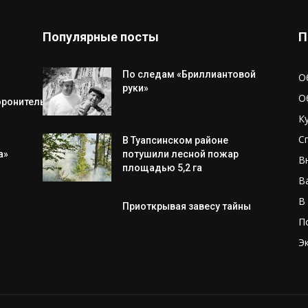
Популярные посты
П
По следам «Бриллиантовой
О
руки»
О
оронительной операции
К
С
В Туапсинском районе
а»
потушили лесной пожар
В
площадью 5,2 га
В
В
Приоткрывая завесу тайны
П
Э