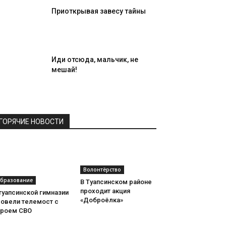
Приоткрывая завесу тайны
Иди отсюда, мальчик, не
мешай!
ГОРЯЧИЕ НОВОСТИ
Волонтёрство
бразование
В Туапсинском районе
проходит акция
туапсинской гимназии
«Доброёлка»
ровели телемост с
ероем СВО