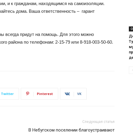
ии, и к гражданам, находящимся на самоизоляции.
вайтесь дома. Ваша ответственность – гарант
О
ы всегда придут на помощь. Для этого можно
Д
Т
го района по телефонам: 2-15-79 или 8-918-003-50-60.
м
п
д
Twitter
Pinterest
VK
Следующая статья
В Небугском поселении благоустраивают