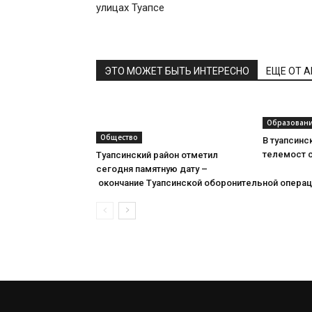
улицах Туапсе
ЭТО МОЖЕТ БЫТЬ ИНТЕРЕСНО
ЕЩЕ ОТ 
Образован
Общество
В туапсинс
телемост 
Туапсинский район отметил
сегодня памятную дату –
окончание Туапсинской оборонительной операц