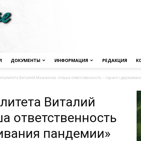
И
ДОКУМЕНТЫ
ИНФОРМАЦИЯ
РЕДАКЦИЯ
К
Черноморье
ипалитета Виталий Мазнинов: «Наша ответственность – гарант сдержива
литета Виталий
а ответственность
сегодня
ивания пандемии»