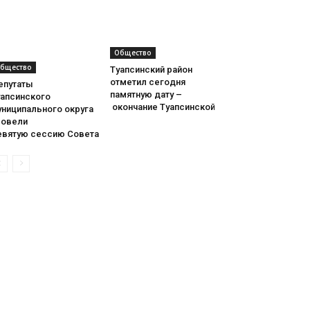
Общество
бщество
Туапсинский район
отметил сегодня
епутаты
памятную дату –
уапсинского
окончание Туапсинской оборонительной опе
униципального округа
ровели
евятую сессию Совета