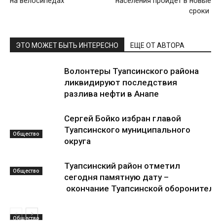
на велосипедах
населения пройдёт в новые
сроки
ЭТО МОЖЕТ БЫТЬ ИНТЕРЕСНО
ЕЩЕ ОТ АВТОРА
Волонтеры Туапсинского района
ликвидируют последствия
разлива нефти в Анапе
Сергей Бойко избран главой
Туапсинского муниципального
Общество
округа
Туапсинский район отметил
Общество
сегодня памятную дату –
окончание Туапсинской оборонитель
Общество