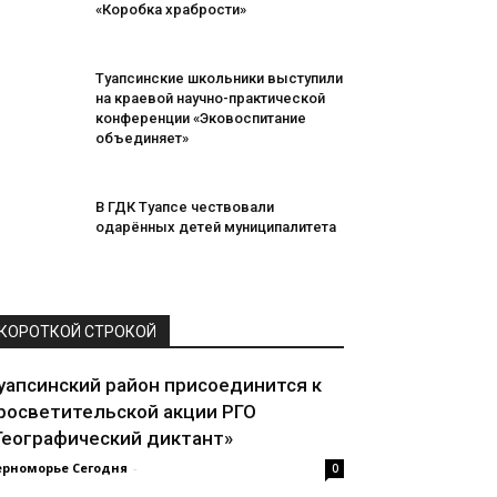
«Коробка храбрости»
Туапсинские школьники выступили
на краевой научно-практической
конференции «Эковоспитание
объединяет»
В ГДК Туапсе чествовали
одарённых детей муниципалитета
КОРОТКОЙ СТРОКОЙ
уапсинский район присоединится к
росветительской акции РГО
Географический диктант»
ерноморье Сегодня
-
0