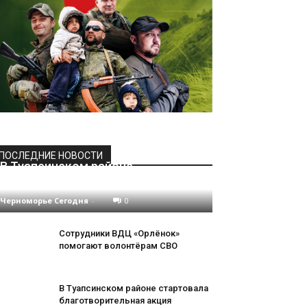
ПОСЛЕДНИЕ НОВОСТИ
В Туапсинском районе
откроется почта Деда Мороза
Черноморье Сегодня
-
0
Сотрудники ВДЦ «Орлёнок»
помогают волонтёрам СВО
В Туапсинском районе стартовала
благотворительная акция