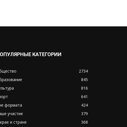
ОПУЛЯРНЫЕ КАТЕГОРИИ
бщество
2734
бразование
845
ультура
816
порт
641
не формата
424
аше участие
379
 крае и стране
368