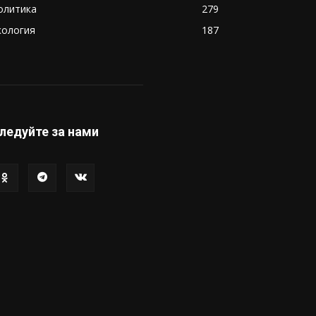
олитика
279
кология
187
ледуйте за нами