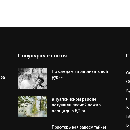
Популярные посты
П
По следам «Бриллиантовой
О
оза
руки»
О
К
С
В Туапсинском районе
потушили лесной пожар
В
площадью 5,2 га
В
В
Приоткрывая завесу тайны