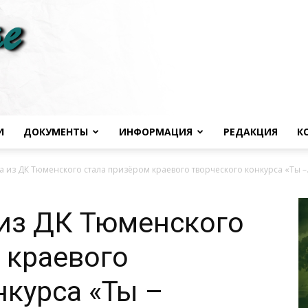
И
ДОКУМЕНТЫ
ИНФОРМАЦИЯ
РЕДАКЦИЯ
К
Черноморье
 из ДК Тюменского стала призёром краевого творческого конкурса «Ты –.
 из ДК Тюменского
 краевого
сегодня
нкурса «Ты –