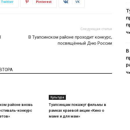
Twitter
Pinterest
VK
Т
п
п
Следующая статья
Ч
I
В Туапсинском районе проходит конкурс,
посвящённый Дню России
В
п
р
АВТОРА
Ч
Культура
ком районе вновь
Туапсинцам покажут фильмы в
естиваль-конкурс
рамках краевой акции «Кино о
етов»
маме и для мам»