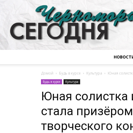
НОВОСТ
Домой
Будь в курсе
Культура
Юная солистка
Будь в курсе
Культура
Юная солистка
стала призёром
творческого ко