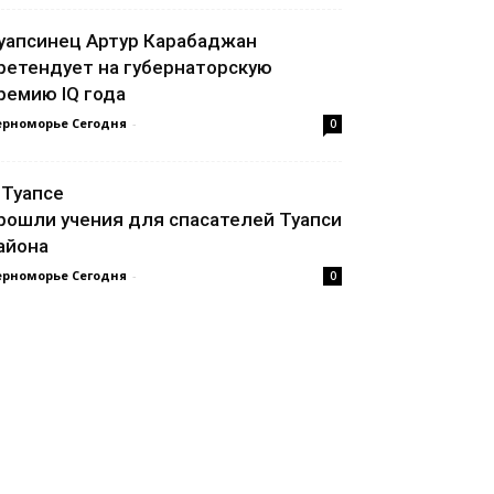
уапсинец Артур Карабаджан
ретендует на губернаторскую
ремию IQ года
ерноморье Сегодня
-
0
 Туапсе
рошли учения для спасателей Туапсинского
айона
ерноморье Сегодня
-
0