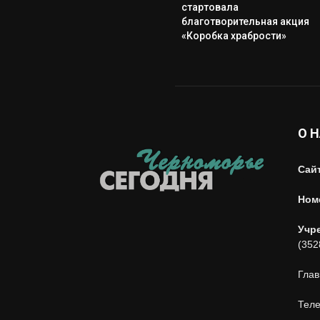
стартовала
благотворительная акция
«Коробка храбрости»
О 
Сай
Ном
Учр
(352
Глав
Теле