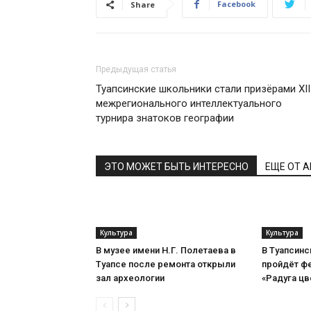
Facebook
Share
Предыдущая статья
Туапсинские школьники стали призёрами XII
межрегионального интеллектуального
турнира знатоков географии
ЭТО МОЖЕТ БЫТЬ ИНТЕРЕСНО
ЕЩЕ ОТ 
Культура
Культура
В музее имени Н.Г. Полетаева в
В Туапсинс
Туапсе после ремонта открыли
пройдёт ф
зал археологии
«Радуга цв