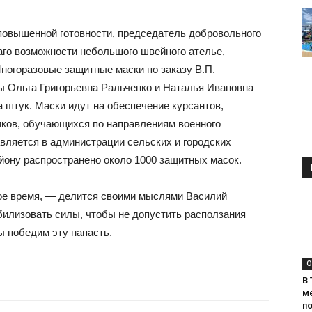
 повышенной готовности, председатель добровольного
го возможности небольшого швейного ателье,
ногоразовые защитные маски по заказу В.П.
ы Ольга Григорьевна Ральченко и Наталья Ивановна
 штук. Маски идут на обеспечение курсантов,
ков, обучающихся по направлениям военного
вляется в администрации сельских и городских
йону распространено около 1000 защитных масок.
ое время, — делится своими мыслями Василий
билизовать силы, чтобы не допустить расползания
ы победим эту напасть.
О
В 
м
п