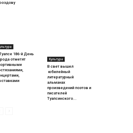
роздову
ультура
Туапсе 186-й День
орода отметят
Культура
портивными
В свет вышел
остязаниями,
юбилейный
онцертами,
литературный
ыставками
альманах
произведений поэтов и
писателей
Туапсинского...