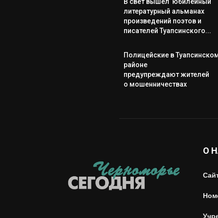
В свет вышел юбилейный
литературный альманах
произведений поэтов и
писателей Туапсинского...
Полицейские в Туапсинско
районе
предупреждают жителей
о мошенничествах
О 
Сай
Ном
Учр