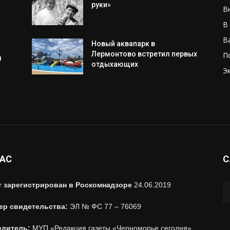
руки»
В
В
В
Новый аквапарк в
Лермонтово встретил первых
П
м
отдыхающих
Э
НАС
С
т зарегистрирован в Роскомнадзоре
24.06.2019
ер свидетельства:
ЭЛ № ФС 77 – 76069
едитель:
МУП «Редакция газеты «Черноморье сегодня»