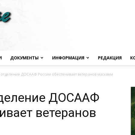
И
ДОКУМЕНТЫ
ИНФОРМАЦИЯ
РЕДАКЦИЯ
К
Черноморье
 отделение ДОСААФ России обеспечивает ветеранов масками
тделение ДОСААФ
ивает ветеранов
сегодня