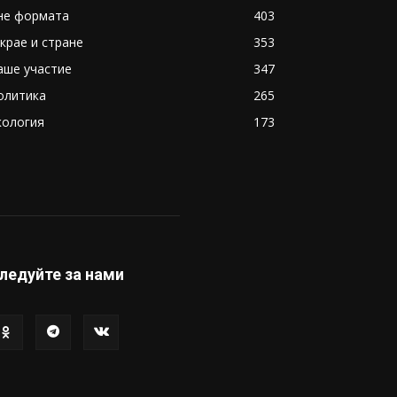
не формата
403
 крае и стране
353
аше участие
347
олитика
265
кология
173
ледуйте за нами