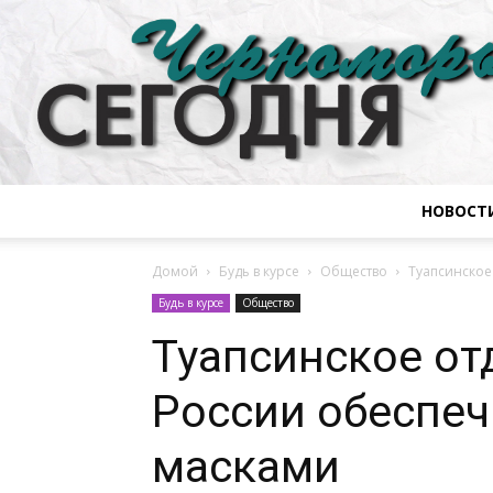
НОВОСТ
Домой
Будь в курсе
Общество
Туапсинское
Будь в курсе
Общество
Туапсинское о
России обеспеч
масками