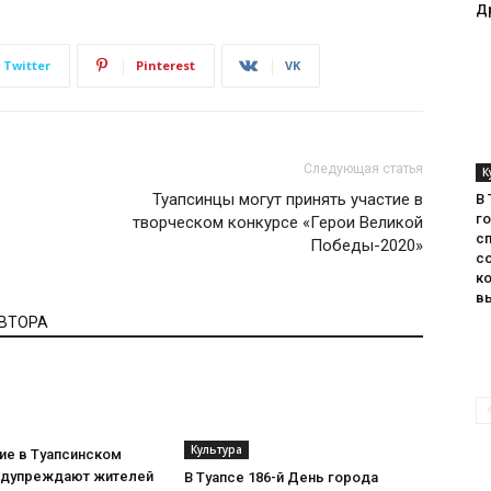
Д
Twitter
Pinterest
VK
Следующая статья
К
Туапсинцы могут принять участие в
В 
г
творческом конкурсе «Герои Великой
с
Победы-2020»
с
к
в
АВТОРА
Культура
ие в Туапсинском
едупреждают жителей
В Туапсе 186-й День города