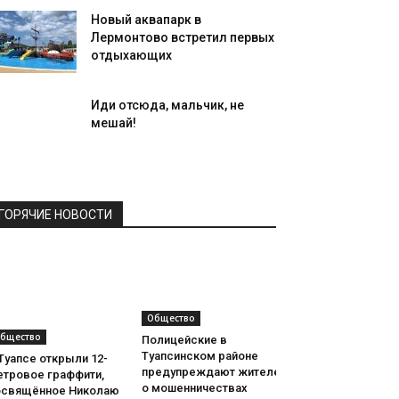
Новый аквапарк в
Лермонтово встретил первых
отдыхающих
Иди отсюда, мальчик, не
мешай!
ГОРЯЧИЕ НОВОСТИ
Общество
бщество
Полицейские в
Туапсинском районе
Туапсе открыли 12-
предупреждают жителей
етровое граффити,
о мошенничествах
освящённое Николаю