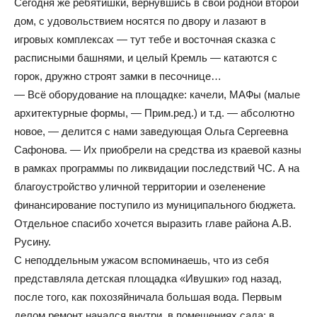
Сегодня же ребятишки, вернувшись в свой родной второй
дом, с удовольствием носятся по двору и лазают в
игровых комплексах — тут тебе и восточная сказка с
расписными башнями, и целый Кремль — катаются с
горок, дружно строят замки в песочнице…
— Всё оборудование на площадке: качели, МАФы (малые
архитектурные формы, — Прим.ред.) и т.д. — абсолютно
новое, — делится с нами заведующая Ольга Сергеевна
Сафонова. — Их приобрели на средства из краевой казны
в рамках программы по ликвидации последствий ЧС. А на
благоустройство уличной территории и озеленение
финансирование поступило из муниципального бюджета.
Отдельное спасибо хочется выразить главе района А.В.
Русину.
С неподдельным ужасом вспоминаешь, что из себя
представляла детская площадка «Ивушки» год назад,
после того, как похозяйничала большая вода. Первым
делом ремонт начался внутри, в помещениях сада: в