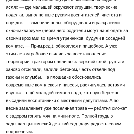
яслях — где малышей окружают игрушки, творческие
поделки, выполненные руками воспитателей, чистота и
порядок — заменили полы, оборудовали и раскрасили
окно-«аквариум» (через него родители могут наблюдать за
своими крохами во время утренников, будучи в соседней
комнате, — Прим.ред.), обновился и пищеблок. А уже
этим летом рабочие взялись за восстановление
территории: трактором сняли весь верхний слой грунта и
заново отсыпали, залили бетоном, часть отвели под
газоны и клумбы. На площадке обосновались
современные комплексы и навесы, раскинулась ветвями
ивушка – ещё молодой символ сада, которую бережно
высадили воспитанники с местными депутатами. А по
весне зазеленеет уже посеянная трава — ребятня сможет
с задором гонять мяч на мини-поле. Полной грудью
задышал цыпкинский детский сад, даря радость своим
подопечным.