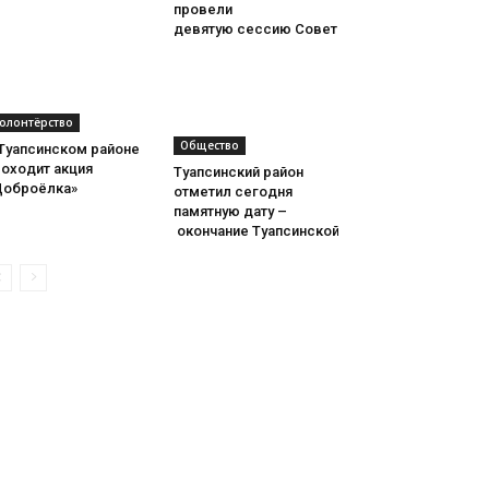
провели
девятую сессию Совета
олонтёрство
Общество
 Туапсинском районе
роходит акция
Туапсинский район
Доброёлка»
отметил сегодня
памятную дату –
окончание Туапсинской оборонительной опе