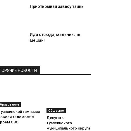
Приоткрывая завесу тайны
Иди отсюда, мальчик, не
мешай!
ГОРЯЧИЕ НОВОСТИ
бразование
Общество
туапсинской гимназии
ровели телемост с
Депутаты
ероем СВО
Туапсинского
муниципального округа