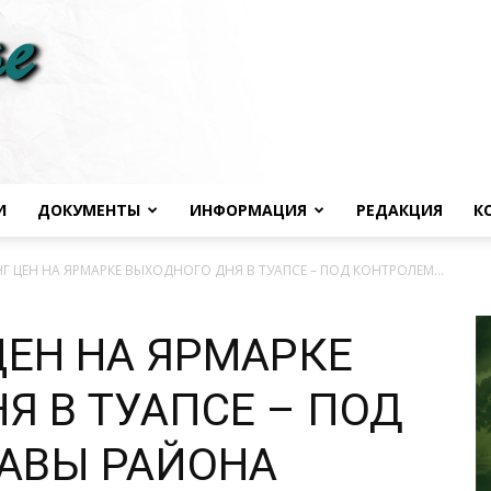
И
ДОКУМЕНТЫ
ИНФОРМАЦИЯ
РЕДАКЦИЯ
К
Черноморье
 ЦЕН НА ЯРМАРКЕ ВЫХОДНОГО ДНЯ В ТУАПСЕ – ПОД КОНТРОЛЕМ...
ЕН НА ЯРМАРКЕ
Я В ТУАПСЕ – ПОД
сегодня
АВЫ РАЙОНА