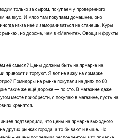
ездим только за сыром, покупаем у проверенного
ем на вкус. И мясо там покупаем домашнее, оно
иногда из-за неё и заморачиваться не станешь. Куры
 рынках, но дороже, чем в «Магните». Овощи и фрукты
 чём её смысл? Цены должны быть на ярмарке на
и привозят и торгуют. Я вот не вижу на ярмарке
отрю? Помидоры на рынке покупали на днях по 80
арке такие же ещё дороже — по сто. В магазине даже
угом месте приобрести, я покупаю в магазине, пусть на
овиях хранятся.
инцев подтвердили, что цены на ярмарке выходного
на других рынках города, а то бывают и выше. Но
евной – нашим последним респондентом, что ярмарка,