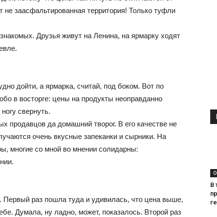
ит не заасфальтированная территория! Только туфли
 знакомых. Друзья живут на Ленина, на ярмарку ходят
евле.
дно дойти, а ярмарка, считай, под боком. Вот по
собо в восторге: цены на продукты неоправданно
ногу свернуть.
ых продавцов да домашний творог. В его качестве не
лучаются очень вкусные запеканки и сырники. На
ры, многие со мной во мнении солидарны:
нии.
О
В 
п
 Первый раз пошла туда и удивилась, что цена выше,
г
ебе. Думала, ну ладно, может, показалось. Второй раз