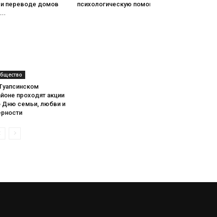
ри переводе домов
психологическую помощь
...
бщество
 Туапсинском
йоне проходят акции
о Дню семьи, любви и
ерности