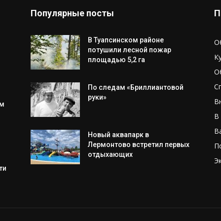
Популярные посты
П
В Туапсинском районе
О
потушили лесной пожар
К
площадью 5,2 га
О
С
По следам «Бриллиантовой
руки»
В
им
В
В
Новый аквапарк в
Лермонтово встретил первых
П
отдыхающих
Э
ти