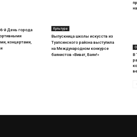
п
на
Культура
86-й День города
портивными
Выпускница школы искусств из
ми, концертами,
Туапсинского района выступила
О
ми
на Международном конкурсе
баянистов «Виват, Баян!»
В
ра
к
в