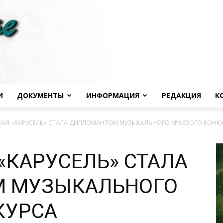
И
ДОКУМЕНТЫ
ИНФОРМАЦИЯ
РЕДАКЦИЯ
К
Черноморье
КАЯ «КАРУСЕЛЬ» СТАЛА ДИПЛОМАНТОМ МУЗЫКАЛЬНОГО КРАЕВОГО КОНК
«КАРУСЕЛЬ» СТАЛА
 МУЗЫКАЛЬНОГО
сегодня
КУРСА