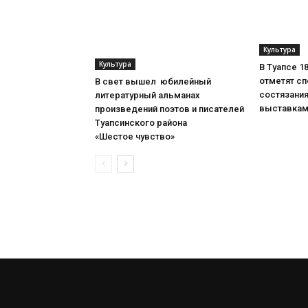
Культура
Культура
В Туапсе 1
отметят с
В свет вышел юбилейный
состязания
литературный альманах
выставка
произведений поэтов и писателей
Туапсинского района
«Шестое чувство»