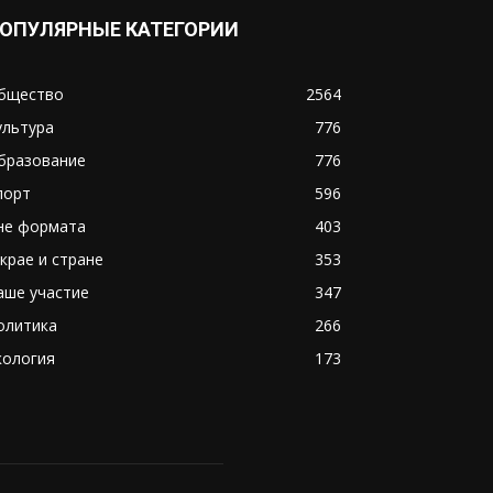
ОПУЛЯРНЫЕ КАТЕГОРИИ
бщество
2564
ультура
776
бразование
776
порт
596
не формата
403
 крае и стране
353
аше участие
347
олитика
266
кология
173