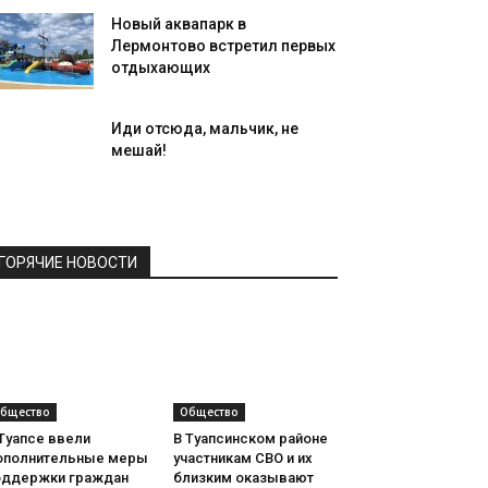
Новый аквапарк в
Лермонтово встретил первых
отдыхающих
Иди отсюда, мальчик, не
мешай!
ГОРЯЧИЕ НОВОСТИ
бщество
Общество
Туапсе ввели
В Туапсинском районе
ополнительные меры
участникам СВО и их
оддержки граждан
близким оказывают