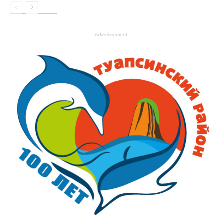
В крае и
стране
- Advertisement -