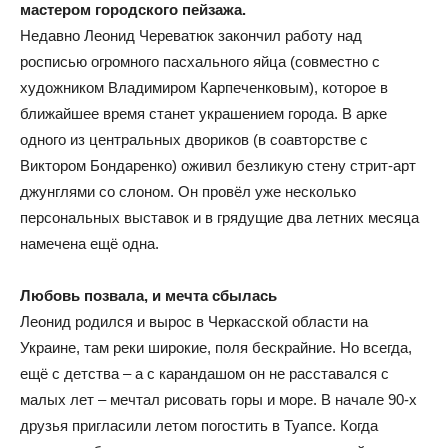
мастером городского пейзажа.
Недавно Леонид Череватюк закончил работу над
росписью огромного пасхального яйца (совместно с
художником Владимиром Карпеченковым), которое в
ближайшее время станет украшением города. В арке
одного из центральных двориков (в соавторстве с
Виктором Бондаренко) оживил безликую стену стрит-арт
джунглями со слоном. Он провёл уже несколько
персональных выставок и в грядущие два летних месяца
намечена ещё одна.
Любовь позвала, и мечта сбылась
Леонид родился и вырос в Черкасской области на
Украине, там реки широкие, поля бескрайние. Но всегда,
ещё с детства – а с карандашом он не расставался с
малых лет – мечтал рисовать горы и море. В начале 90-х
друзья пригласили летом погостить в Туапсе. Когда