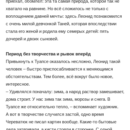
приехал, обомлел: эта та самая природа, которой так не
хватало на равнине. Но всё сложилось не только с
воплощением давней мечты: здесь Леонид познакомился
с очень милой девчонкой Таней, которая впоследствии
стала его женой и родила ему семерых детей: пять
дочерей и двоих сыновей.
Период без творчества и рывок вперёд
Привыкнуть к Туапсе оказалось несложно, Леонид такой
человек – быстро приспосабливается к меняющимся
обстоятельствам. Тем более, всё вокруг было новое,
интересное.
– Удивлялся поначалу: зима, а народ раствор замешивает,
дома строит. У нас зима так зима, морозы и снега. В
Туапсе же относительно тепло, – вспоминает художник.
А вот в творчестве случился застой, одно время
Череватюк не писал картин вообще. Какие-то бытовые
дела затягивали, а кисти стояли в сторонке. С одной