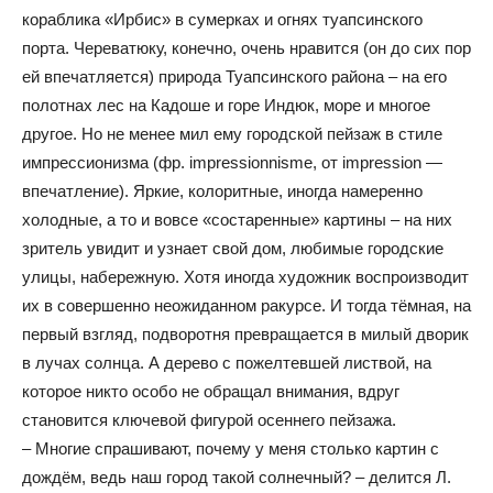
кораблика «Ирбис» в сумерках и огнях туапсинского
порта. Череватюку, конечно, очень нравится (он до сих пор
ей впечатляется) природа Туапсинского района – на его
полотнах лес на Кадоше и горе Индюк, море и многое
другое. Но не менее мил ему городской пейзаж в стиле
импрессионизма (фр. impressionnisme, от impression —
впечатление). Яркие, колоритные, иногда намеренно
холодные, а то и вовсе «состаренные» картины – на них
зритель увидит и узнает свой дом, любимые городские
улицы, набережную. Хотя иногда художник воспроизводит
их в совершенно неожиданном ракурсе. И тогда тёмная, на
первый взгляд, подворотня превращается в милый дворик
в лучах солнца. А дерево с пожелтевшей листвой, на
которое никто особо не обращал внимания, вдруг
становится ключевой фигурой осеннего пейзажа.
– Многие спрашивают, почему у меня столько картин с
дождём, ведь наш город такой солнечный? – делится Л.