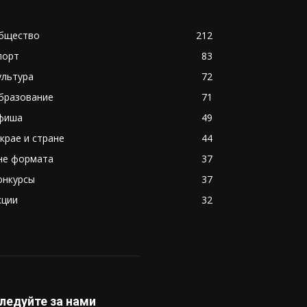
бщество
212
порт
83
ультура
72
бразование
71
фиша
49
 крае и стране
44
не формата
37
онкурсы
37
кции
32
ледуйте за нами