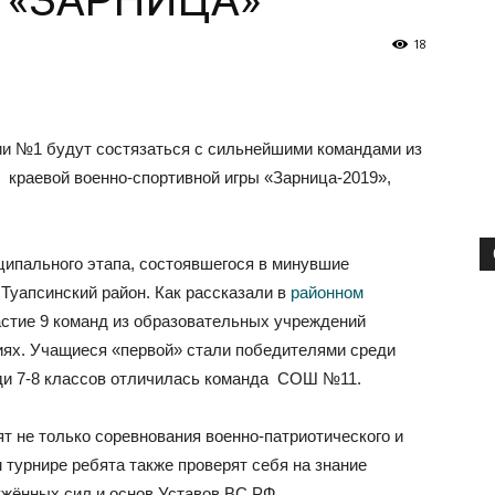
 «ЗАРНИЦА»
18
и №1 будут состязаться с сильнейшими командами из
 краевой военно-спортивной игры «Зарница-2019»,
ципального этапа, состоявшегося в минувшие
Туапсинский район. Как рассказали в
районном
частие 9 команд из образовательных учреждений
риях. Учащиеся «первой» стали победителями среди
реди 7-8 классов отличилась команда СОШ №11.
т не только соревнования военно-патриотического и
 турнире ребята также проверят себя на знание
ужённых сил и основ Уставов ВС РФ.