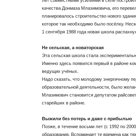
лет совместными усилиями в селе построили
качества Донмаза Млазимовича, его переве
планировалось строительство нового здания
которое так необходимо было посёлку. Несм
1 сентября 1988 года новая школа распахну
Не сельская, а новаторская
Эта сельская школа стала эксперименталь
Именно здесь появился первый в районе ко
ведущих учёных.
Надо сказать, что молодому энергичному пед
образовательной деятельности, было желан
Млазимович становится депутатом райсовета
старейших в районе.
Выжили без потерь и даже с прибылью
Позже, в течение восьми лет (с 1992 по 200
образования. Вспоминает те времена как тя