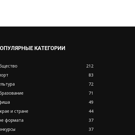
ОПУЛЯРНЫЕ КАТЕГОРИИ
бщество
212
порт
83
ультура
72
бразование
71
фиша
49
 крае и стране
44
не формата
37
онкурсы
37