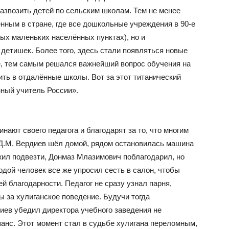
азвозить детей по сельским школам. Тем не менее
енным в стране, где все дошкольные учреждения в 90-е
ых маленьких населённых пунктах), но и
детишек. Более того, здесь стали появляться новые
е, тем самым решался важнейший вопрос обучения на
ть в отдалённые школы. Вот за этот титанический
ный учитель России».
инают своего педагога и благодарят за то, что многим
д Д.М. Вердиев шёл домой, рядом остановилась машина
ил подвезти, Донмаз Млазимович поблагодарил, но
одой человек все же упросил сесть в салон, чтобы
й благодарности. Педагог не сразу узнал парня,
ы за хулиганское поведение. Будучи тогда
иев убедил директора учебного заведения не
шанс. Этот момент стал в судьбе хулигана переломным,