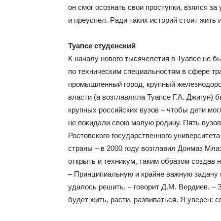
он смог осознать свои проступки, взялся за
и преуспел. Ради таких историй стоит жить 
Туапсе студенский
К началу нового тысячелетия в Туапсе не бы
по техническим специальностям в сфере тра
промышленный город, крупный железнодоро
власти (а возглавляла Туапсе Г.А. Джигун) 
крупных российских вузов – чтобы дети мо
не покидали свою малую родину. Пять вузо
Ростовского государственного университета
страны – в 2000 году возглавил Донмаз Мл
открыть и техникум, таким образом создав
– Принципиальную и крайне важную задачу 
удалось решить, – говорит Д.М. Вердиев. – З
будет жить, расти, развиваться. Я уверен: 