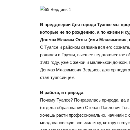
В преддверии Дня города Туапсе мы про
которые не по рождению, а по жизни и су
Донмаз Млазим-Оглы (или Млазимович, к
С Туапсе и районом связана вся его сознат
родился в Грузии, высшее педагогическое об
1981 году, уже с женой и маленькой дочкой,
Донмаз Млазимович Вердиев, доктор педагог
стал туапсинцем.
И работа, и природа
Почему Туапсе? Понравилась природа, да и 
(отдела образования) Степан Павлович Това
хочешь расти профессионально, начинай с 
молдавановскую восьмилетку, которую спуст