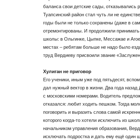
баланса свои детские сады, отказывались р
Туапсинский район стал чуть ли не единств
годы были не только сохранены (даже в сам
отремонтированы. И продолжили принимать 
школы: в Ольгинке, Цыпке, Мессажае и Аго
местах – ребятам больше не надо было езди
труд Вердиеву присвоили звание «Заслужен
Хулиган не приговор
Его ученики, иным уже под пятьдесят, вспом
дал нужный вектор в жизни. Два года наза
с московскими номерами. Водитель предлож
отказался: любит ходить пешком. Тогда мол
поговорить и выразить слова самой искренне
которого когда-то хотели исключить из школ
начальником управления образования, Верд
исключать подростка и дать ему ещё один 