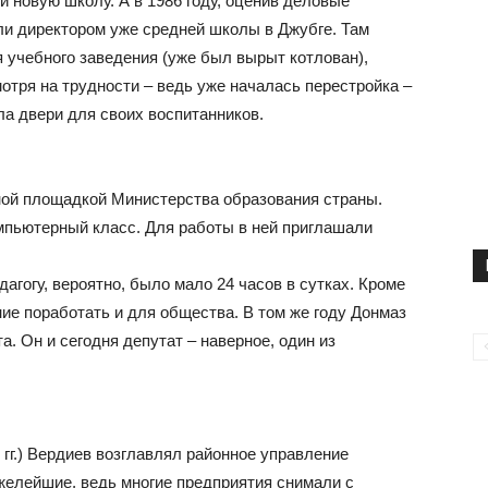
 новую школу. А в 1986 году, оценив деловые
ли директором уже средней школы в Джубге. Там
 учебного заведения (уже был вырыт котлован),
отря на трудности – ведь уже началась перестройка –
ла двери для своих воспитанников.
ной площадкой Министерства образования страны.
мпьютерный класс. Для работы в ней приглашали
агогу, вероятно, было мало 24 часов в сутках. Кроме
ие поработать и для общества. В том же году Донмаз
. Он и сегодня депутат – наверное, один из
0 гг.) Вердиев возглавлял районное управление
желейшие, ведь многие предприятия снимали с