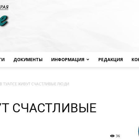
ТИ
ДОКУМЕНТЫ
ИНФОРМАЦИЯ
РЕДАКЦИЯ
КО
Черноморье
В ТУАПСЕ ЖИВУТ СЧАСТЛИВЫЕ ЛЮДИ
УТ СЧАСТЛИВЫЕ
сегодня
36