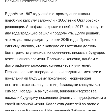
Великой Отечественной войне.
В далёком 1967 году ещё в старом здании школы
подобную капсулу заложили к 100-летию Октябрьской
революции. Артефакт вскрыли в ноябре 2017-го, а спустя
два года традицию решили продолжить. Долго решали,
что же должны увидеть ученики 2045 года. Пришли к
единому мнению, что в капсуле обязательно должны
быть грамоты учеников, их сочинения, письма в будущее,
газеты нашего времени. Положили, конечно, альбом с
фотографиями классных коллективов и учителей.
Первоклассники «передали» свои ладошки с мечтами и
пожеланиями будущему поколению. Георгиевская
ленточка тоже стала участницей закладки капсулы как
символ Победы. А выпускники, виновники торжества,
послали будущему поколению флешку с видеофильмом о
своей школьной жизни. Коллектив учителей во главе с
директором Валентиной Васильевной Забунян также