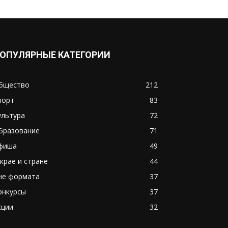
ОПУЛЯРНЫЕ КАТЕГОРИИ
бщество
212
порт
83
ультура
72
бразование
71
фиша
49
 крае и стране
44
не формата
37
онкурсы
37
кции
32