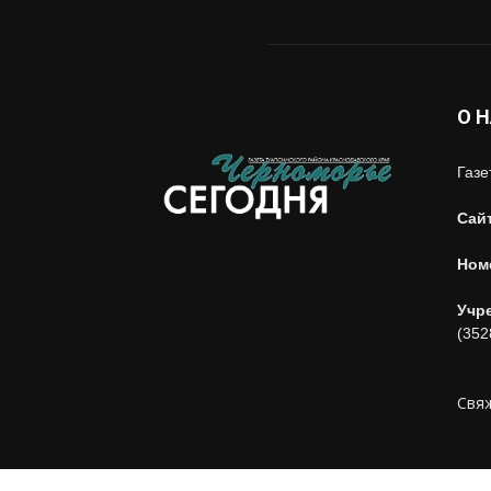
О 
Газе
Сай
Ном
Учр
(352
Свяж